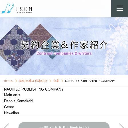
ホーム
契約企業＆作家紹介
企業
NAUKILO PUBLISHING COMPANY
NAUKILO PUBLISHING COMPANY
Main artis
Dennis Kamakahi
Genre
Hawaiian
前の記事へ
次